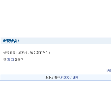
出现错误！
错误原因：对不起，该文章不存在！
请
返 回
并修正
[
关
版权所有©
新辣文小说网