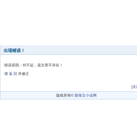
出现错误！
错误原因：对不起，该文章不存在！
请
返 回
并修正
[
关
版权所有©
新辣文小说网