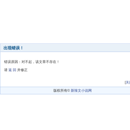
出现错误！
错误原因：对不起，该文章不存在！
请
返 回
并修正
[
关
版权所有©
新辣文小说网