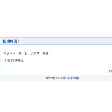
出现错误！
错误原因：对不起，该文章不存在！
请
返 回
并修正
[
关
版权所有©
新辣文小说网