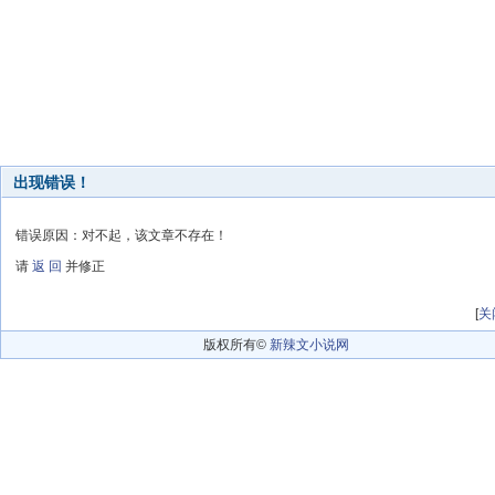
出现错误！
错误原因：对不起，该文章不存在！
请
返 回
并修正
[
关
版权所有©
新辣文小说网