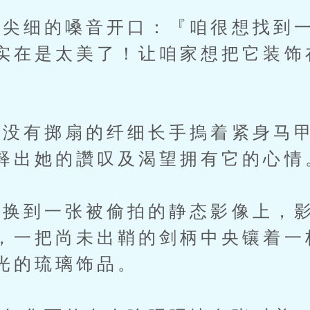
尖细的嗓音开口：『咱很想找到一
实在是太美了！让咱家想把它装饰
没有掷扇的纤细长手摀着紧身马甲
释出她的讚叹及渴望拥有它的心情
到一张被偷拍的静态影像上，影
，一把尚未出鞘的剑柄中央镶着一
光的琉璃饰品。