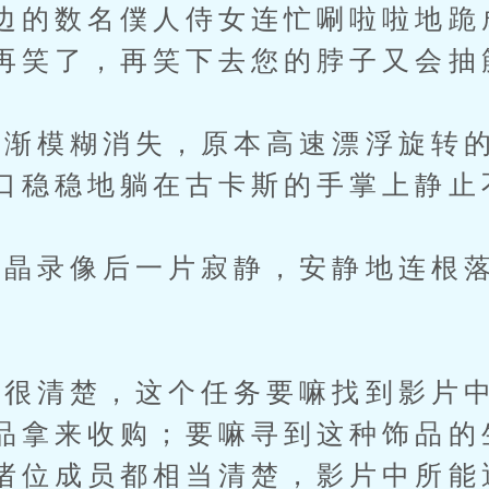
边的数名僕人侍女连忙唰啦啦地跪
再笑了，再笑下去您的脖子又会抽
模糊消失，原本高速漂浮旋转的
口稳稳地躺在古卡斯的手掌上静止
录像后一片寂静，安静地连根落
。
清楚，这个任务要嘛找到影片中
品拿来收购；要嘛寻到这种饰品的
诸位成员都相当清楚，影片中所能