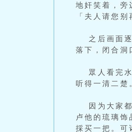
地奸笑着，旁
「夫人请您别
之后画面逐渐
落下，闭合洞
眾人看完水晶
听得一清二楚
因为大家都很
卢他的琉璃饰
採买一把。可