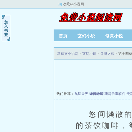
收藏4g小说网
首页
玄幻小说
修真小说
新辣文小说网
>
玄幻小说
>
寻魂之旅
> 第十四章
热门推荐：
九层天界
绿茵峥嵘
我是杀毒软件
美
悠间懒散的午
的茶饮咖啡，