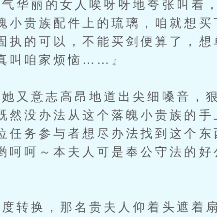
华丽的女人唉呀呀地夸张叫着，
魄小贵族配件上的琉璃，咱就想买
固执的可以，不能买剑便算了，想
真叫咱家烦恼……』
又意志高昂地道出尖细嗓音，狠
既然没办法从这个落魄小贵族的手
位任务参与者想尽办法找到这个东
哟呵呵～本夫人可是奉公守法的好
转换，那名贵夫人仰着头遮着扇