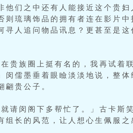
非他们之中还有人能接近这个贵妇
否则琉璃饰品的拥有者连在影片中
何寻人追问物品讯息？更甚至是这
贵族圈上挺有名的，我再试着联
」闵儒墨垂着眼瞼淡淡地说，整体
翩翩贵公子。
请闵阁下多帮忙了。」古卡斯笑
有组长的风范，让人想心生佩服之