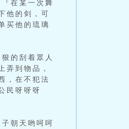
『在某一次舞
下他的剑，可
单买他的琉璃
狠的刮着眾人
上弄到物品，
西，在不犯法
公民呀呀呀
子朝天哟呵呵