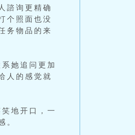
人諮询更精确
打个照面也没
任务物品的来
系她追问更加
给人的感觉就
笑地开口，一
感。