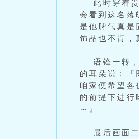
此时穿着贵气
会看到这名落
是他脾气真是
饰品也不肯，
语锋一转，她
的耳朵说：『
咱家便希望各
的前提下进行
～』
最后画面二度