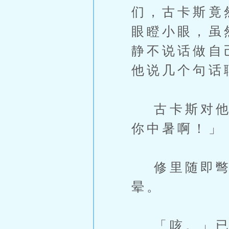
们，古卡斯竟
眼瞪小眼，虽
静不说话做自
他说几个句话
古卡斯对他露
你中暑啊！」
修里随即彆
晕。
「咳。」已经