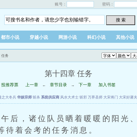
账号：
密码：
搜 索
都市小说
穿越小说
网游小说
科幻小说
其他小说
 任务
第十四章 任务
投推荐票
上一章
章节目录
下一章
加入书签
←
→
漫之大冬兵
华娱宗师
斩杀
系统供应商
风水大术士
斩邪
万界圣师
大宋将门
大宋好屠
后，诸位队员晒着暖暖的阳光、
等待着会考的任务消息。