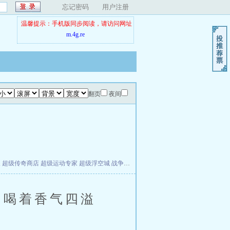
忘记密码
用户注册
温馨提示：手机版同步阅读，请访问网址
m.4g.re
翻页
夜间
夫
超级传奇商店
超级运动专家
超级浮空城
战争天堂
混元道纪
教练万岁
都市全能巨星
喝着香气四溢