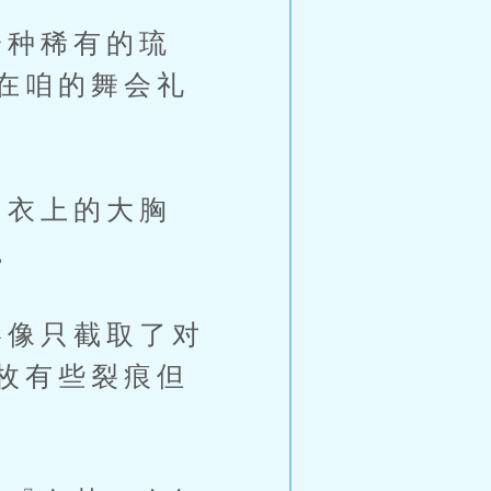
种稀有的琉
在咱的舞会礼
衣上的大胸
。
像只截取了对
枚有些裂痕但