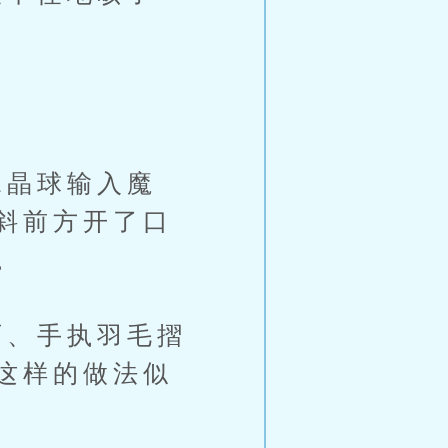
」
晶球输入魔
斜前方开了口
。
、手执羽毛摺
这样的做法似