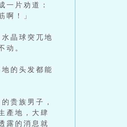
成一片劝道：
筋啊！」
水晶球突兀地
不动。
地的头发都能
的贵族男子，
生產地，大肆
透露的消息就