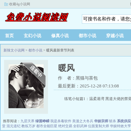
收藏4g小说网
首页
玄幻小说
修真小说
都市小说
穿越小说
新辣文小说网
>
都市小说
> 暖风最新章节列表
暖风
作 者：黑猫与茶包
最后更新：2025-12-28 07:13:08
练笔小短篇1：温柔港湾 黑道大佬的禁脔×
推荐阅读：
九层天界
绿茵峥嵘
我是杀毒软件
美漫之大冬兵
华娱宗师
斩杀
系统供应
堂
混元道纪
教练万岁
都市全能巨星
绝对交易
全职武神
位面复制大师
华娱特效大亨