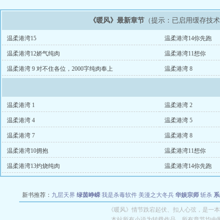
《暖风》最新章节
（提示：已启用缓存技
温柔港湾15
温柔港湾14你先跑
温柔港湾12娇气纯肉
温柔港湾11想你
温柔港湾 9 对不住各位，2000字纯肉奉上
温柔港湾 8
温柔港湾 1
温柔港湾 2
温柔港湾 4
温柔港湾 5
温柔港湾 7
温柔港湾 8
温柔港湾10拥抱
温柔港湾11想你
温柔港湾13灼烧纯肉
温柔港湾14你先跑
新书推荐：
九层天界
绿茵峥嵘
我是杀毒软件
美漫之大冬兵
华娱宗师
斩杀
系
空城
战争天堂
混元道纪
教练万岁
都市全能巨星
绝对交易
全职武神
位面复制
《暖风》情节跌宕起伏、扣人心弦，是一本
本站所有小说为转载作品，所有章节均由